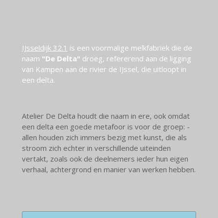
IJsseldijk 32.1
is een voormalige melkfabriek die de
naam
"De Delta"
droeg, refererend aan de ligging
van Kampen aan de rivier de IJssel, die uitloopt in
een delta.
Atelier De Delta houdt die naam in ere, ook omdat
een delta een goede metafoor is voor de groep: -
allen houden zich immers bezig met kunst, die als
stroom zich echter in verschillende uiteinden
vertakt, zoals ook de deelnemers ieder hun eigen
verhaal, achtergrond en manier van werken hebben.