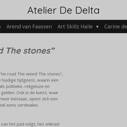
Atelier De Delta
p
Arend van Faassen
Art Skillz Haile
Carine d
d The stones”
“The road The weed The stones”,
e huidige tijdgeest, waarin een
s politieke, religieuze en
 gelden. Ook in de kunst, waar
s meer bestaan, opent zich een
wel eens verdwalen.
 van het pad volgt, het onkruid